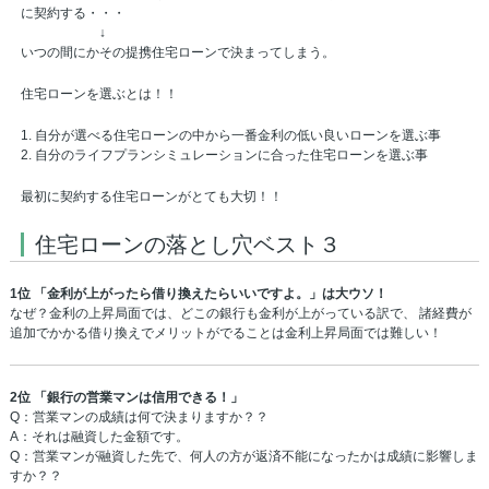
に契約する・・・
↓
いつの間にかその提携住宅ローンで決まってしまう。
住宅ローンを選ぶとは！！
1. 自分が選べる住宅ローンの中から一番金利の低い良いローンを選ぶ事
2. 自分のライフプランシミュレーションに合った住宅ローンを選ぶ事
最初に契約する住宅ローンがとても大切！！
住宅ローンの落とし穴ベスト３
1位 「金利が上がったら借り換えたらいいですよ。」は大ウソ！
なぜ？金利の上昇局面では、どこの銀行も金利が上がっている訳で、 諸経費が
追加でかかる借り換えでメリットがでることは金利上昇局面では難しい！
2位 「銀行の営業マンは信用できる！」
Q：営業マンの成績は何で決まりますか？？
A：それは融資した金額です。
Q：営業マンが融資した先で、何人の方が返済不能になったかは成績に影響しま
すか？？