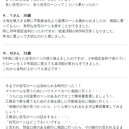
良い住宅ローン、合う住宅ローンってこういう事だったの！
Ｋ．Ｔさん 30歳
土地を購入する際に不動産会社より提携ローンを薦められましたが、相談に乗
ってもらい、有利な住宅ローンを探すことができました。
同じ35年固定金利だったのですが、総返済額が約500万安くなりました。
本当に選ぶって大切なのだと感じました。
Ｎ．Ｍさん 32歳
5年前に借りた住宅ローンの借り換えをしたのですが、３年固定金利で借りてい
たローンを１０年固定に変えても返済額が変わらずできました。
これから金利が上がっても安心です！
今までの住宅ローンは決められる時代だった！！
マイホームを買うためにハウスメーカーに相談に行くと・・・
「うちには３社提携ローンがあるのでそこで事前審査通しましょう！」
工務店で家を建てるための土地を探しに不動産会社に相談に行くと・・・
「候補の土地が見つかったら、いくら借りられるかまずは事前審査してみま
しょう！」
工務店に住宅ローンの話をすると・・・。
「住宅ローンはどこでもいいですよ・・・。」
と言われ、預金口座のある銀行に相談に行ったら、その銀行の言われるまま