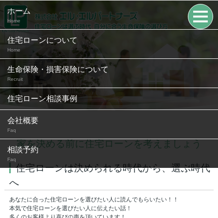
ホーム
Home
住宅ローンについて
Home
生命保険・損害保険について
Recruit
住宅ローン相談事例
会社概要
Faq
家を決める前に住宅ローンを考えましょう
相談予約
Faq
住宅ローンは決められる時代から、選ぶ時代
へ
あなたに合った住宅ローンを選びたい人に読んでもらいたい！！
本気で住宅ローンを選びたい人に伝えたい話！
多くのお客様より喜びの声を頂いています！