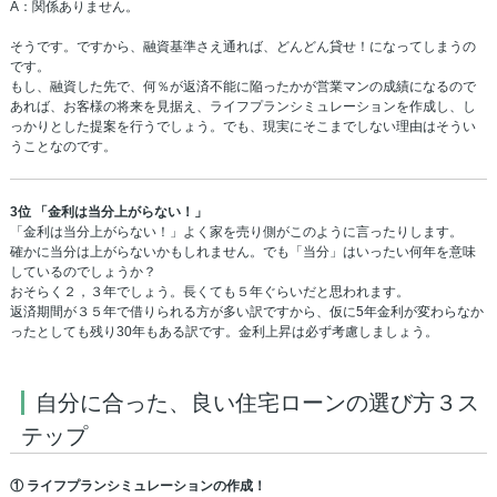
A：関係ありません。
そうです。ですから、融資基準さえ通れば、どんどん貸せ！になってしまうの
です。
もし、融資した先で、何％が返済不能に陥ったかが営業マンの成績になるので
あれば、お客様の将来を見据え、ライフプランシミュレーションを作成し、し
っかりとした提案を行うでしょう。でも、現実にそこまでしない理由はそうい
うことなのです。
3位 「金利は当分上がらない！」
「金利は当分上がらない！」よく家を売り側がこのように言ったりします。
確かに当分は上がらないかもしれません。でも「当分」はいったい何年を意味
しているのでしょうか？
おそらく２，３年でしょう。長くても５年ぐらいだと思われます。
返済期間が３５年で借りられる方が多い訳ですから、仮に5年金利が変わらなか
ったとしても残り30年もある訳です。金利上昇は必ず考慮しましょう。
自分に合った、良い住宅ローンの選び方３ス
テップ
① ライフプランシミュレーションの作成！