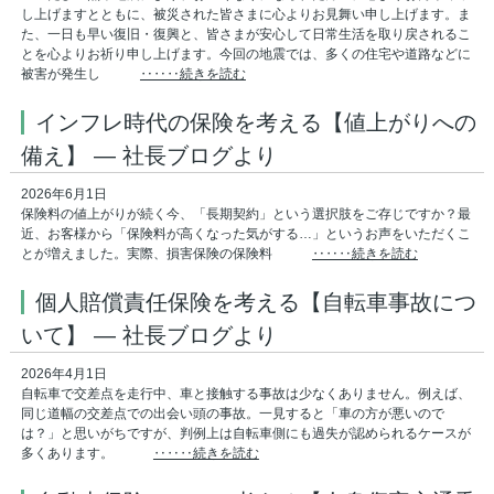
し上げますとともに、被災された皆さまに心よりお見舞い申し上げます。ま
た、一日も早い復旧・復興と、皆さまが安心して日常生活を取り戻されるこ
とを心よりお祈り申し上げます。今回の地震では、多くの住宅や道路などに
被害が発生し
‥‥‥続きを読む
インフレ時代の保険を考える【値上がりへの
備え】 ― 社長ブログより
2026年6月1日
保険料の値上がりが続く今、「長期契約」という選択肢をご存じですか？最
近、お客様から「保険料が高くなった気がする…」というお声をいただくこ
とが増えました。実際、損害保険の保険料
‥‥‥続きを読む
個人賠償責任保険を考える【自転車事故につ
いて】 ― 社長ブログより
2026年4月1日
自転車で交差点を走行中、車と接触する事故は少なくありません。例えば、
同じ道幅の交差点での出会い頭の事故。一見すると「車の方が悪いので
は？」と思いがちですが、判例上は自転車側にも過失が認められるケースが
多くあります。
‥‥‥続きを読む