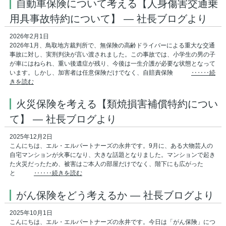
自動車保険について考える【人身傷害交通乗
用具事故特約について】 ― 社長ブログより
2026年2月1日
2026年1月、鳥取地方裁判所で、無保険の高齢ドライバーによる重大な交通
事故に対し、実刑判決が言い渡されました。この事故では、小学生の男の子
が車にはねられ、重い後遺症が残り、今後は一生介護が必要な状態となって
います。しかし、加害者は任意保険だけでなく、自賠責保険
‥‥‥続
きを読む
火災保険を考える【類焼損害補償特約につい
て】 ― 社長ブログより
2025年12月2日
こんにちは、エル・エルパートナーズの永井です。9月に、ある大物芸人の
自宅マンションが火事になり、大きな話題となりました。マンションで起き
た火災だったため、被害はご本人の部屋だけでなく、階下にも広がった
と
‥‥‥続きを読む
がん保険をどう考えるか ― 社長ブログより
2025年10月1日
こんにちは、エル・エルパートナーズの永井です。今日は「がん保険」につ